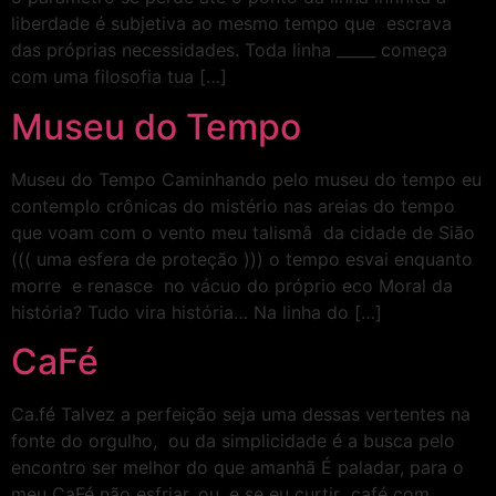
liberdade é subjetiva ao mesmo tempo que escrava
das próprias necessidades. Toda linha _____ começa
com uma filosofia tua […]
Museu do Tempo
Museu do Tempo Caminhando pelo museu do tempo eu
contemplo crônicas do mistério nas areias do tempo
que voam com o vento meu talismâ da cidade de Sião
((( uma esfera de proteção ))) o tempo esvai enquanto
morre e renasce no vácuo do próprio eco Moral da
história? Tudo vira história… Na linha do […]
CaFé
Ca.fé Talvez a perfeição seja uma dessas vertentes na
fonte do orgulho, ou da simplicidade é a busca pelo
encontro ser melhor do que amanhã É paladar, para o
meu CaFé não esfriar. ou, e se eu curtir café com