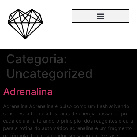
Categoria:
Uncategorized
Adrenalina
Adrenalina Adrenalina é pulso como um flash ativando
sensores adormecidos raios de energia passando por
cada célular alterando o principio dos reagentes é cura
para a rotina do automático adrenalina é um fragmento
na fórmula de um sonhador sensação em êxstase